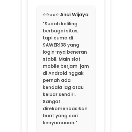
⭐⭐⭐⭐⭐ Andi Wijaya
"Sudah keliling
berbagai situs,
tapi cuma di
SAWER138 yang
login-nya beneran
stabil. Main slot
mobile berjam-jam
di Android nggak
pernah ada
kendala lag atau
keluar sendiri.
Sangat
direkomendasikan
buat yang cari
kenyamanan."