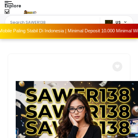
Explore
US
g Stabil Di Indonesia | Minimal Deposit 10.000 Minimal Withdraw 5