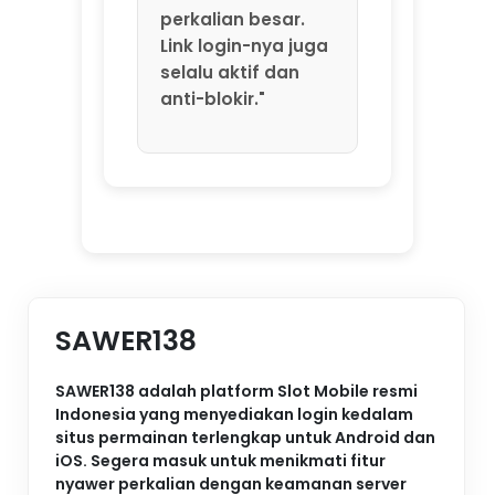
perkalian besar.
Link login-nya juga
selalu aktif dan
anti-blokir."
SAWER138
SAWER138 adalah platform Slot Mobile resmi
Indonesia yang menyediakan login kedalam
situs permainan terlengkap untuk Android dan
iOS. Segera masuk untuk menikmati fitur
nyawer perkalian dengan keamanan server