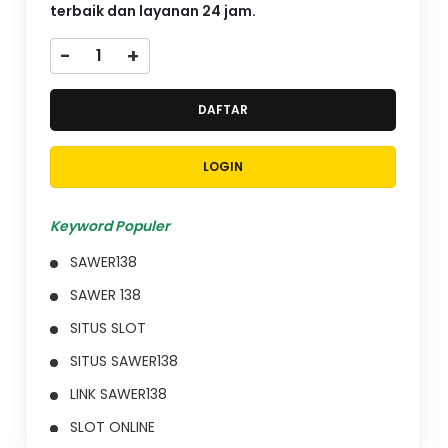
terbaik dan layanan 24 jam.
-
+
DAFTAR
LOGIN
Keyword Populer
SAWER138
SAWER 138
SITUS SLOT
SITUS SAWER138
LINK SAWER138
SLOT ONLINE