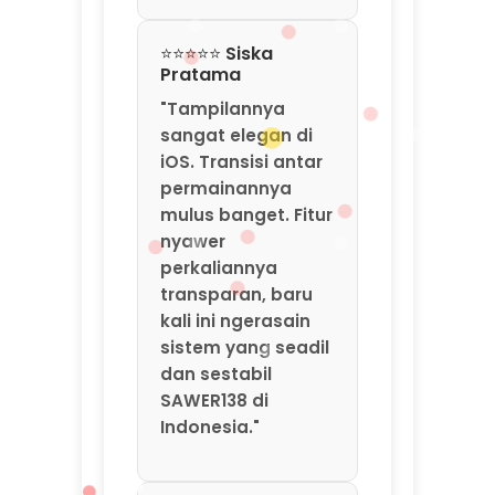
⭐⭐⭐⭐⭐ Siska
Pratama
"Tampilannya
sangat elegan di
iOS. Transisi antar
permainannya
mulus banget. Fitur
nyawer
perkaliannya
transparan, baru
kali ini ngerasain
sistem yang seadil
dan sestabil
SAWER138 di
Indonesia."