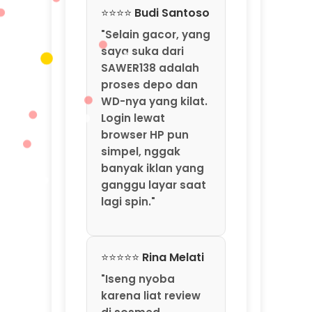
⭐⭐⭐⭐ Budi Santoso
"Selain gacor, yang
saya suka dari
SAWER138 adalah
proses depo dan
WD-nya yang kilat.
Login lewat
browser HP pun
simpel, nggak
banyak iklan yang
ganggu layar saat
lagi spin."
⭐⭐⭐⭐⭐ Rina Melati
"Iseng nyoba
karena liat review